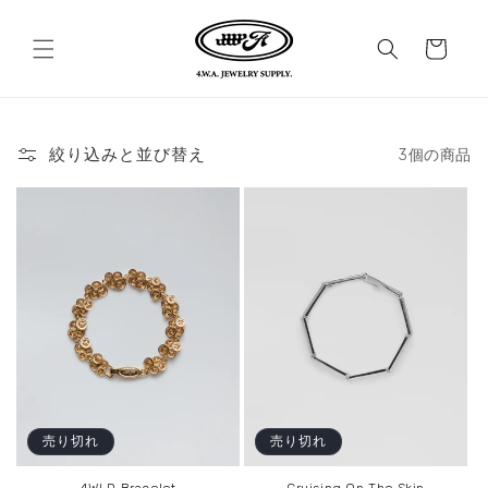
コンテ
カ
ンツに
進む
ー
ト
絞り込みと並び替え
3個の商品
売り切れ
売り切れ