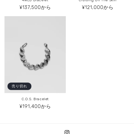
4WLD Bracelet
Cruising On The Skin
通
¥137,500から
通
¥121,000から
常
常
価
価
格
格
売り切れ
C.O.S. Bracelet
通
¥191,400から
常
価
格